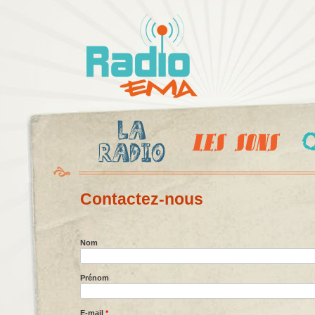
Al
c
Radio
pr
Ema
Contactez-nous
Nom
Prénom
E-mail
*