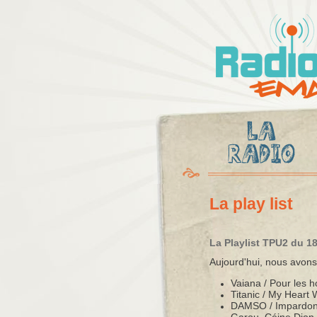
Radio
Ema
La play list
La Playlist TPU2 du 1
Aujourd'hui, nous avons
Vaiana / Pour les
Titanic / My Heart 
DAMSO / Impardon