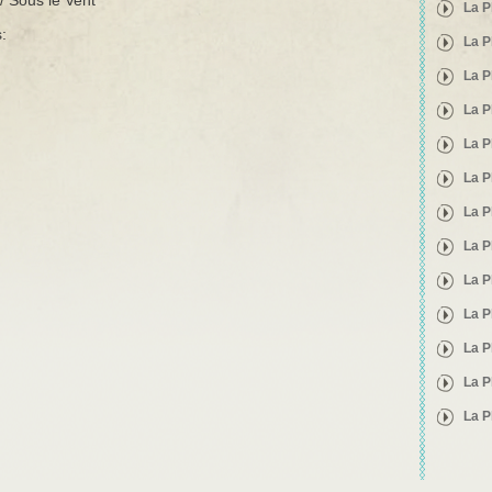
/ Sous le Vent
La P
:
La P
La P
La P
La P
La P
La P
La P
La P
La P
La P
La P
La P
Pages