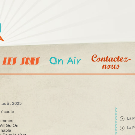
Aller au
contenu
principal
8 août 2025
 écouté:
La P
 hommes
Will Go On
La P
nable